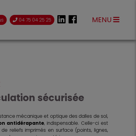
MENU
us
04 75 04 25 25
E
culation sécurisée
sistance mécanique et optique des dalles de sol,
on antidérapante
, indispensable. Celle-ci est
e reliefs imprimés en surface (points, lignes,